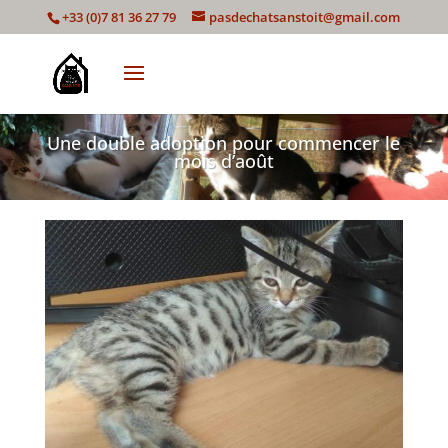
+33 (0)7 81 36 27 79
pasdechatsanstoit@gmail.com
Une double adoption pour commencer le
mois d’août